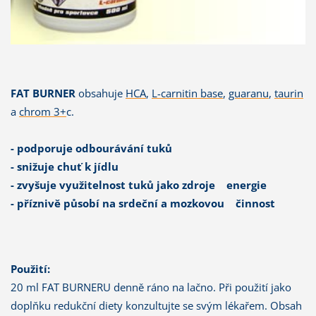
FAT BURNER
obsahuje
HCA
,
L-carnitin base
,
guaranu
,
taurin
a
chrom 3+
c.
- podporuje odbourávání tuků
- snižuje chuť k jídlu
- zvyšuje využitelnost tuků jako zdroje energie
- příznivě působí na srdeční a mozkovou činnost
Použití:
20 ml FAT BURNERU denně ráno na lačno. Při použití jako
doplňku redukční diety konzultujte se svým lékařem. Obsah