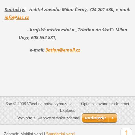
Kontakty:
- ředitel závodu: Milan Černý, 724 201 530, e-mail:
info@3sc.cz
- krajské mistrovství a „Triatlon do škol“: Milan
Ungr, 608 552 881,
e-mail:
3atlon@email.cz
3sc © 2008 Všechna práva vyhrazena ----- Optimalizováno pro Internet
Explorer.
Vytvořte si webové stránky zdarma!
Zobrazit:
Mobilní verzi
|
Standardní verzi