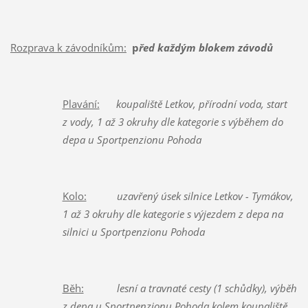
Rozprava k závodníkům:
p
řed
každým blokem závodů
Plavání:
koupaliště Letkov, přírodní voda, start
z vody, 1 až 3 okruhy dle kategorie s výběhem do
depa u Sportpenzionu Pohoda
Kolo:
uzavřený úsek silnice Letkov - Tymákov,
1 až 3 okruhy dle kategorie s výjezdem z depa na
silnici u Sportpenzionu Pohoda
Běh:
lesní a travnaté cesty (1 schůdky), výběh
z depa u Sportpenzionu Pohoda kolem koupaliště,