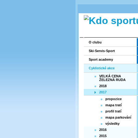
O clubu
Ski-Servis-Sport
Sport academy
Cyklistické akce
VELKÁ CENA
ŽELEZNÁ RUDA
2018
2017
propozice
mapa tratí
profil tratí
mapa parkování
výsledky
2016
2015