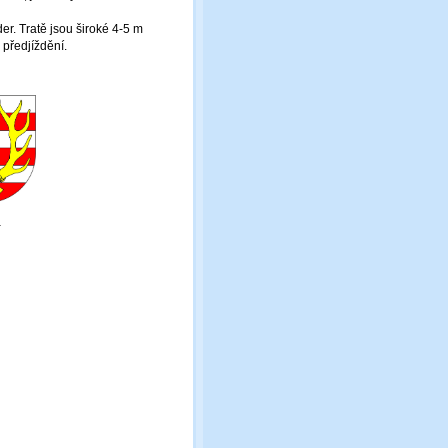
r. Tratě jsou široké 4-5 m
 předjíždění.
a