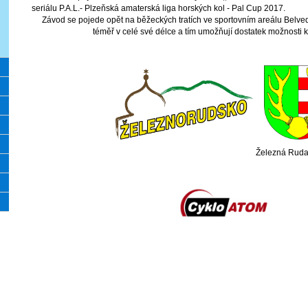
seriálu P.A.L.- Plzeňská amaterská liga horských kol - Pal Cup 2017.
Závod se pojede opět na běžeckých tratích ve sportovním areálu Belvede
téměř v celé své délce a tím umožňují dostatek možnosti k
Železná Rud