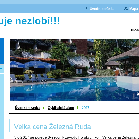
Úvodní stránka
Mapa 
Hled
K
Úvodní stránka
Cyklistické akce
2017
Velká cena Železná Ruda
3.6.2017 se pojede 3-tí ročník závodu horských kol ,,Velká cena Železná rud