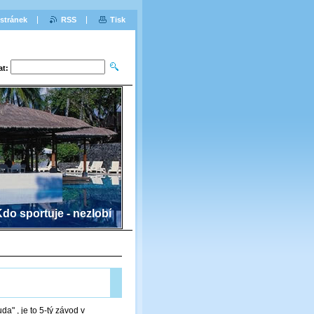
stránek
RSS
Tisk
at:
do sportuje - nezlobí
a" , je to 5-tý závod v