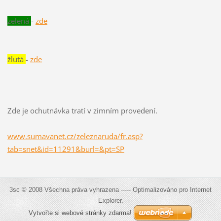
zelená
-
zde
žlutá
-
zde
Zde je ochutnávka tratí v zimním provedení.
www.sumavanet.cz/zeleznaruda/fr.asp?
tab=snet&id=11291&burl=&pt=SP
3sc © 2008 Všechna práva vyhrazena ----- Optimalizováno pro Internet
Explorer.
Vytvořte si webové stránky zdarma!