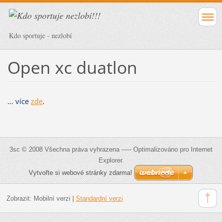
Kdo sportuje - nezlobí
Open xc duatlon
... více
zde
.
3sc © 2008 Všechna práva vyhrazena ----- Optimalizováno pro Internet
Explorer.
Vytvořte si webové stránky zdarma!
Zobrazit:
Mobilní verzi
|
Standardní verzi